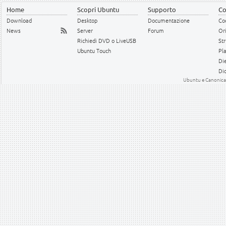
Home
Scopri Ubuntu
Supporto
Co
Download
Desktop
Documentazione
Cod
News
Server
Forum
Or
Richiedi DVD o LiveUSB
Str
Ubuntu Touch
Pl
Die
Dic
Ubuntu e Canonical 