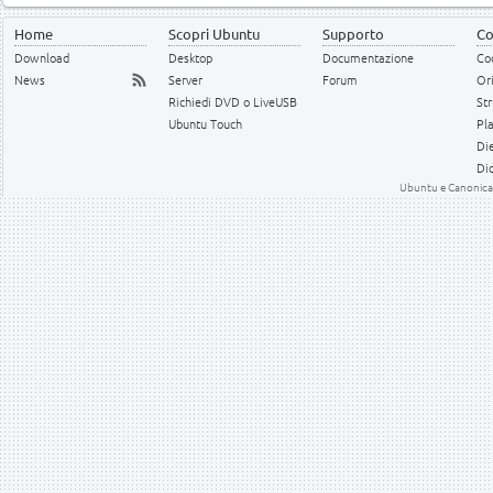
Home
Scopri Ubuntu
Supporto
Co
Download
Desktop
Documentazione
Cod
News
Server
Forum
Or
Richiedi DVD o LiveUSB
Str
Ubuntu Touch
Pl
Die
Dic
Ubuntu e Canonical 