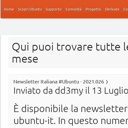
Salta al contenuto principale
Home
Scopri Ubuntu
Supporto
Comunità
Progetto
Derivate
Co
Qui puoi trovare tutte l
mese
Newsletter Italiana #Ubuntu - 2021.026
Inviato da
dd3my
il 13 Lugli
È disponibile la newslette
ubuntu-it. In questo nume