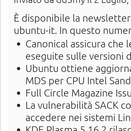
È disponibile la newslette
ubuntu-it. In questo nume
Canonical assicura che l
eseguite sulle versioni 
Ubuntu ottiene aggiorna
MDS per CPU Intel Sand
Full Circle Magazine Iss
La vulnerabilità SACK co
accedere nei sistemi Li
KDE Plasma 5.16.2 rilasc