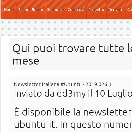
Salta al contenuto principale
Home
Scopri Ubuntu
Supporto
Comunità
Progetto
Derivate
Co
Qui puoi trovare tutte l
mese
Newsletter Italiana #Ubuntu - 2019.026
Inviato da
dd3my
il 10 Lugli
È disponibile la newslette
ubuntu-it. In questo nume