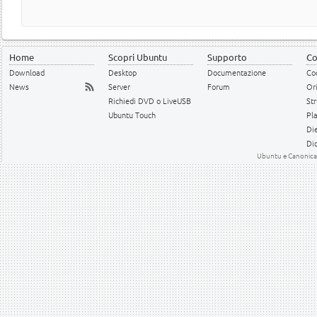
Home
Scopri Ubuntu
Supporto
Co
Download
Desktop
Documentazione
Cod
News
Server
Forum
Or
Richiedi DVD o LiveUSB
Str
Ubuntu Touch
Pl
Die
Dic
Ubuntu e Canonical 