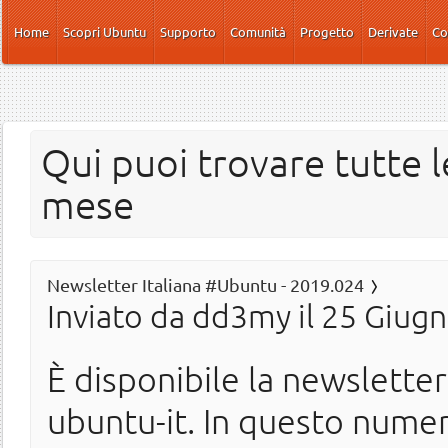
Salta al contenuto principale
Home
Scopri Ubuntu
Supporto
Comunità
Progetto
Derivate
Co
Qui puoi trovare tutte l
mese
Newsletter Italiana #Ubuntu - 2019.024
Inviato da
dd3my
il 25 Giugn
È disponibile la newslette
ubuntu-it. In questo nume