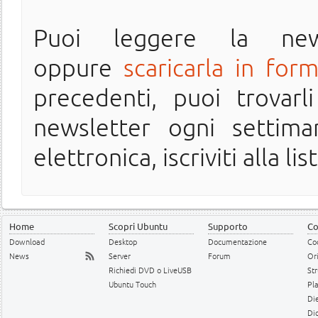
Puoi leggere la ne
oppure
scaricarla in for
precedenti, puoi trovarl
newsletter ogni settima
elettronica, iscriviti alla lis
Home
Scopri Ubuntu
Supporto
Co
Download
Desktop
Documentazione
Cod
News
Server
Forum
Or
Richiedi DVD o LiveUSB
Str
Ubuntu Touch
Pl
Die
Dic