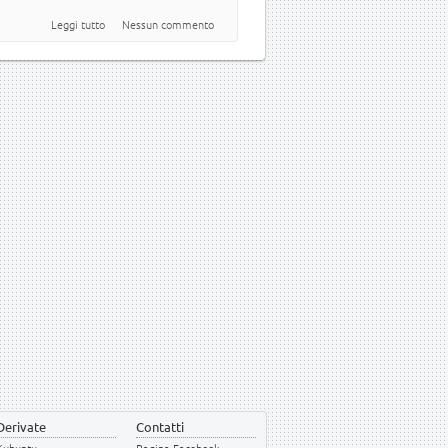
su Votazione contest ubuntu-it
Leggi tutto
Nessun commento
Derivate
Contatti