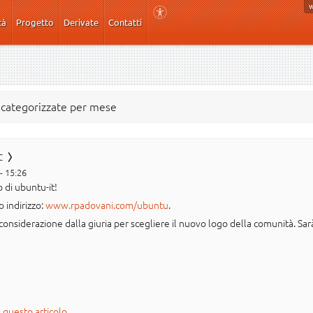
tà
Progetto
Derivate
Contatti
e categorizzate per mese
t
- 15:26
o di ubuntu-it!
o indirizzo:
www.rpadovani.com/ubuntu
.
n considerazione dalla giuria per scegliere il nuovo logo della comunità. Sar
e
questo articolo