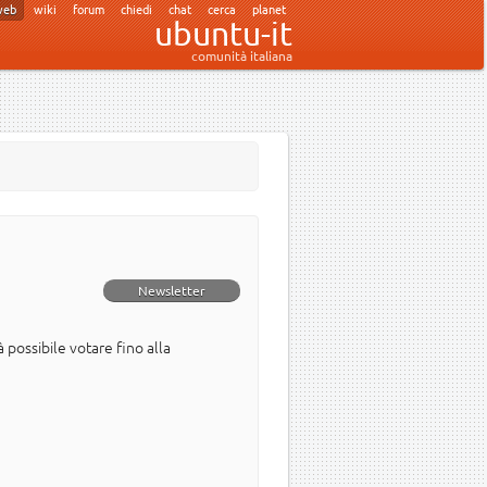
web
wiki
forum
chiedi
chat
cerca
planet
ubuntu-it
comunità italiana
Newsletter
à possibile votare fino alla