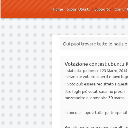
Salta al contenuto principale
Home
Scopri Ubuntu
Supporto
Comuni
Qui puoi trovare tutte le notizi
Votazione contest ubuntu-i
Inviato da
rpadovani
il 23 Marzo, 2014 
Iniziano le votazioni per il nuovo log
Il voto può essere registrato a quest
I tre loghi più votati saranno presi i
mezzanotte di domenica 30 marzo.
In bocca al lupo a tutti i partecipanti!
Per ulteriori informazioni, consultat