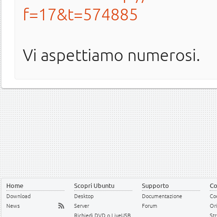
f=17&t=574885
Vi aspettiamo numerosi.
Home
Scopri Ubuntu
Supporto
Co
Download
Desktop
Documentazione
Cod
News
Server
Forum
Or
Richiedi DVD o LiveUSB
Str