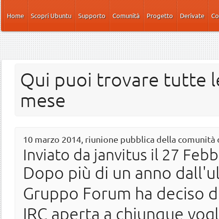
Salta al contenuto principale
Home
Scopri Ubuntu
Supporto
Comunità
Progetto
Derivate
Co
Qui puoi trovare tutte l
mese
10 marzo 2014, riunione pubblica della comunità
Inviato da
janvitus
il 27 Febb
Dopo più di un anno dall'ul
Gruppo Forum ha deciso di
IRC aperta a chiunque vogl