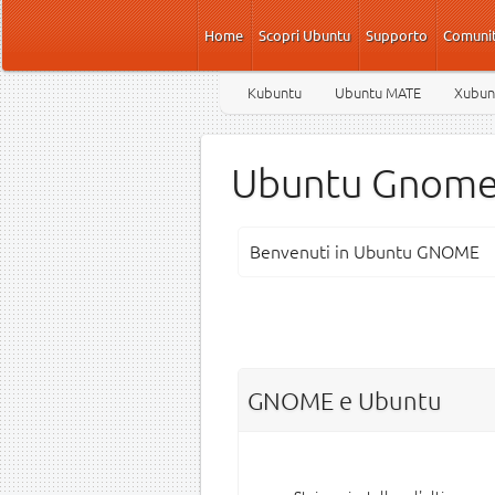
Salta al contenuto principale
Home
Scopri Ubuntu
Supporto
Comuni
Kubuntu
Ubuntu MATE
Xubun
Ubuntu Gnom
Benvenuti in Ubuntu GNOME
GNOME e Ubuntu