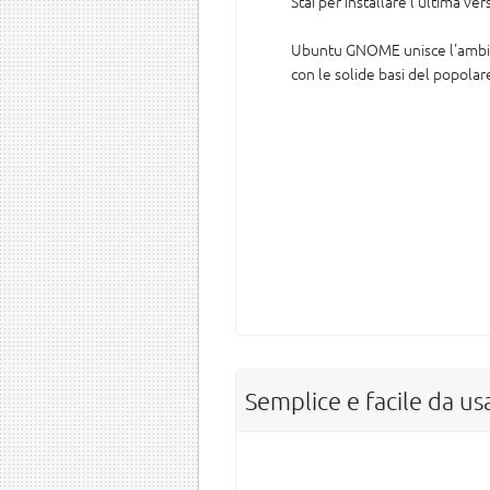
Stai per installare l'ultima 
Ubuntu GNOME unisce l'amb
con le solide basi del popola
Semplice e facile da u