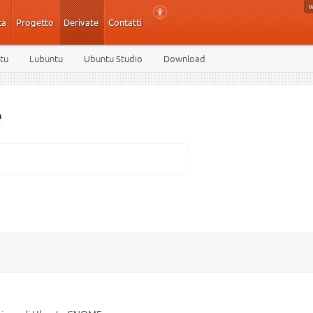
tà
Progetto
Derivate
Contatti
tu
Lubuntu
Ubuntu Studio
Download
e