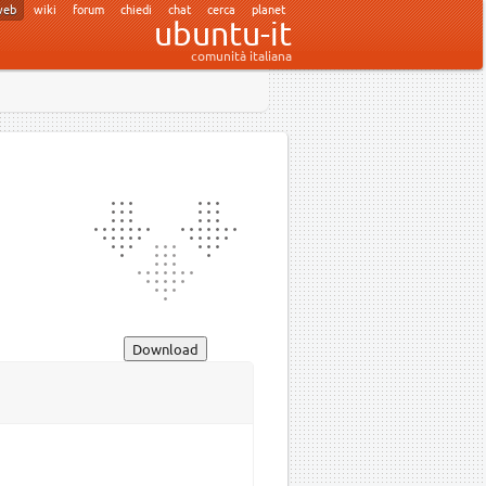
web
wiki
forum
chiedi
chat
cerca
planet
ubuntu-it
comunità italiana