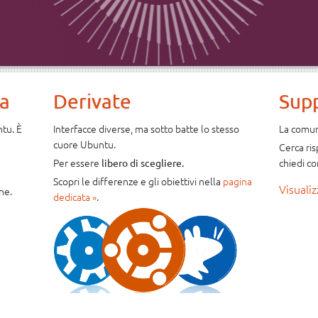
na
Derivate
Sup
ntu. È
Interfacce diverse, ma sotto batte lo stesso
La comuni
cuore Ubuntu.
Cerca ri
Per essere
chiedi co
libero di scegliere.
Scopri le differenze e gli obiettivi nella
pagina
Visualiz
ne.
dedicata »
.