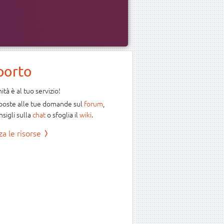
porto
tà è al tuo servizio!
sposte alle tue domande sul
forum
,
nsigli sulla
chat
o sfoglia il
wiki
.
za le risorse