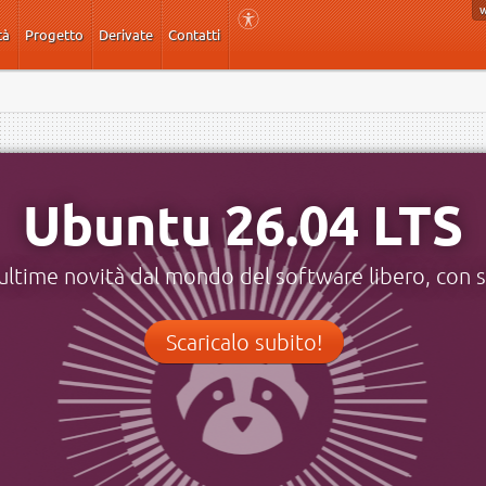
tà
Progetto
Derivate
Contatti
Ubuntu 26.04 LTS
ultime novità dal mondo del software libero, con s
Scaricalo subito!