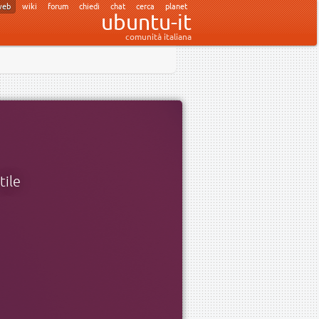
web
wiki
forum
chiedi
chat
cerca
planet
ubuntu-it
comunità italiana
tile