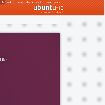
web
wiki
forum
chiedi
chat
cerca
planet
ubuntu-it
comunità italiana
tile