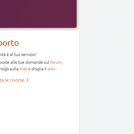
porto
tà è al tuo servizio!
sposte alle tue domande sul
forum
,
nsigli sulla
chat
o sfoglia il
wiki
.
za le risorse