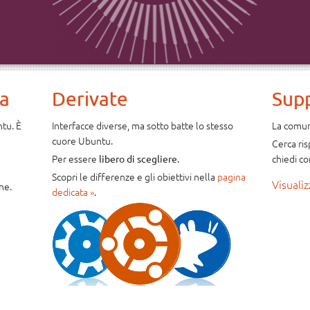
na
Derivate
Sup
ntu. È
Interfacce diverse, ma sotto batte lo stesso
La comuni
cuore Ubuntu.
Cerca ri
Per essere
chiedi co
libero di scegliere.
Scopri le differenze e gli obiettivi nella
pagina
Visualiz
ne.
dedicata »
.