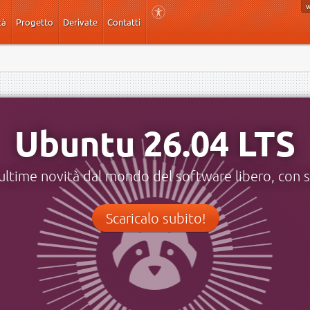
tà
Progetto
Derivate
Contatti
Ubuntu 26.04 LTS
ultime novità dal mondo del software libero, con s
Scaricalo subito!