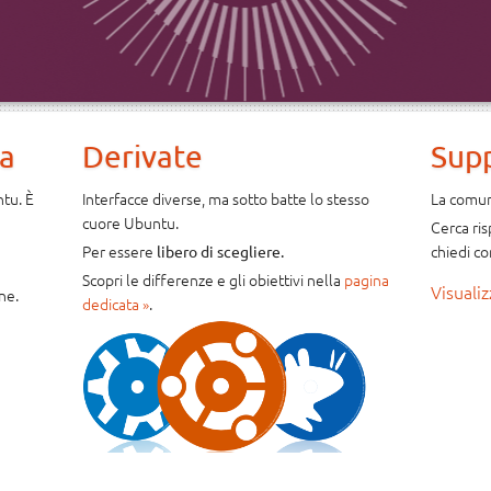
na
Derivate
Sup
ntu. È
Interfacce diverse, ma sotto batte lo stesso
La comuni
cuore Ubuntu.
Cerca ri
Per essere
chiedi co
libero di scegliere.
Scopri le differenze e gli obiettivi nella
pagina
Visualiz
ne.
dedicata »
.