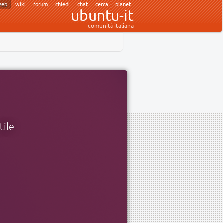
web
wiki
forum
chiedi
chat
cerca
planet
ubuntu-it
comunità italiana
tile