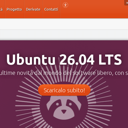
tà
Progetto
Derivate
Contatti
Ubuntu 26.04 LTS
ultime novità dal mondo del software libero, con s
Scaricalo subito!